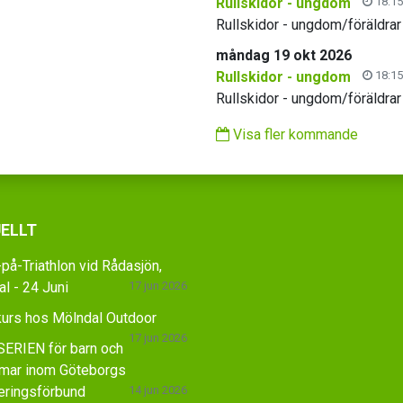
Rullskidor - ungdom
18:15
Rullskidor - ungdom/föräldrar
måndag 19 okt 2026
Rullskidor - ungdom
18:15
Rullskidor - ungdom/föräldrar
Visa fler kommande
ELLT
på-Triathlon vid Rådasjön,
l - 24 Juni
17 jun 2026
kurs hos Mölndal Outdoor
17 jun 2026
ERIEN för barn och
mar inom Göteborgs
eringsförbund
14 jun 2026