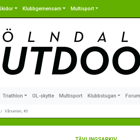
Skidor
Klubbgemensam
Multisport
Triathlon
OL-skytte
Multisport
Klubbstugan
Foru
Vårserien, #3
TÄVLINGSARKIV