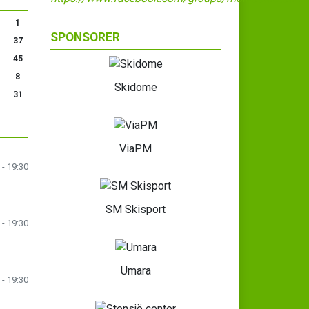
1
SPONSORER
37
45
8
Skidome
31
ViaPM
 - 19:30
SM Skisport
 - 19:30
Umara
 - 19:30