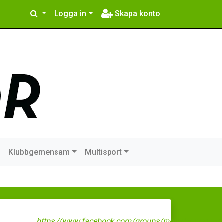
Logga in
Skapa konto
m
Klubbgemensam
Multisport
https://www.facebook.com/groups/molndaloutdoor