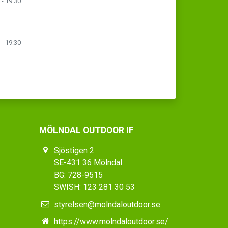
 - 19:30
 - 19:30
MÖLNDAL OUTDOOR IF
Sjöstigen 2
SE-431 36 Mölndal
BG: 728-9515
SWISH: 123 281 30 53
styrelsen@molndaloutdoor.se
https://www.molndaloutdoor.se/