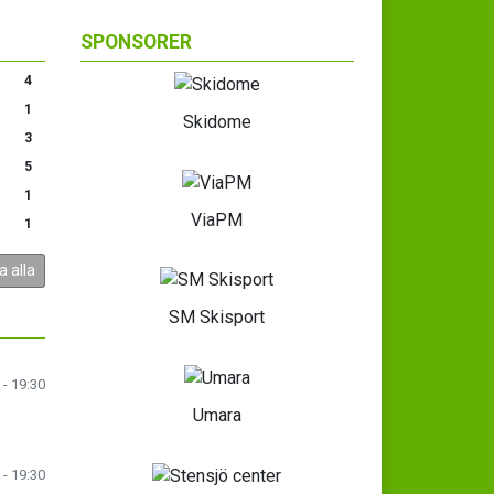
SPONSORER
4
1
Skidome
3
5
1
ViaPM
1
a alla
SM Skisport
 - 19:30
Umara
 - 19:30