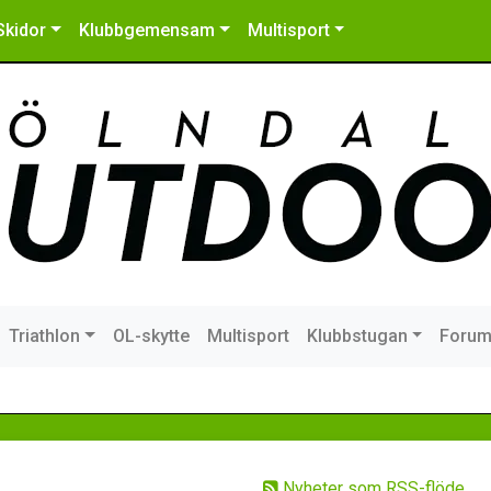
Skidor
Klubbgemensam
Multisport
Triathlon
OL-skytte
Multisport
Klubbstugan
Foru
Nyheter som RSS-flöde