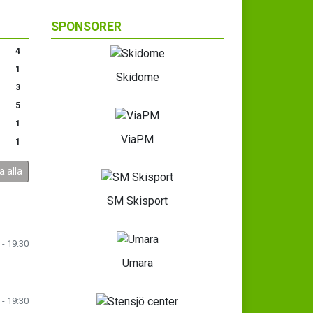
SPONSORER
4
1
Skidome
3
5
1
ViaPM
1
a alla
SM Skisport
 - 19:30
Umara
 - 19:30