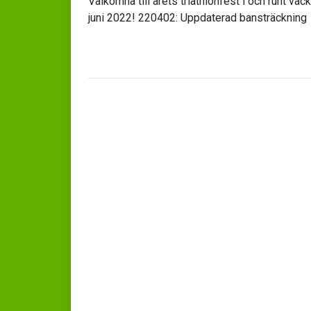
Välkomna till årets triathlonfest i och runt v
juni 2022! 220402: Uppdaterad bansträckning