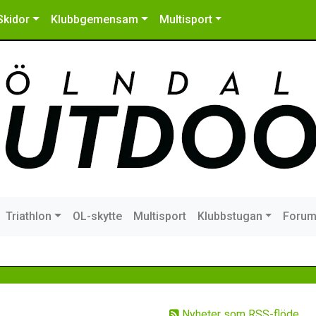
Skidor
Klubbgemensam
Multisport
Triathlon
OL-skytte
Multisport
Klubbstugan
Foru
Nyheter som RSS-flöde