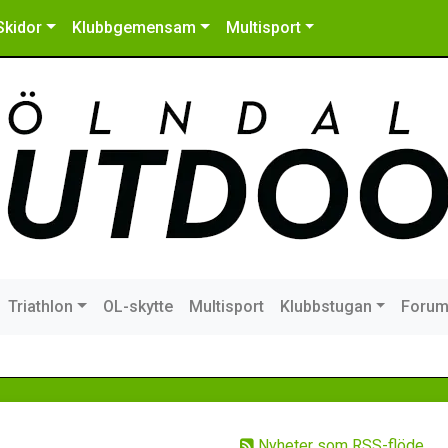
Skidor
Klubbgemensam
Multisport
Triathlon
OL-skytte
Multisport
Klubbstugan
Foru
Nyheter som RSS-flöde