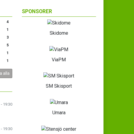
SPONSORER
4
1
Skidome
3
5
1
ViaPM
1
a alla
SM Skisport
 - 19:30
Umara
 - 19:30