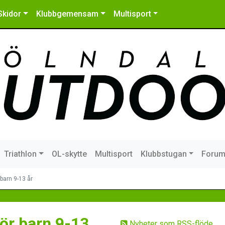
Skidor
Klubbgemensam
Multisport
Triathlon
OL-skytte
Multisport
Klubbstugan
Foru
barn 9-13 år
ör barn 9-13
Nyheter som RSS-flöde