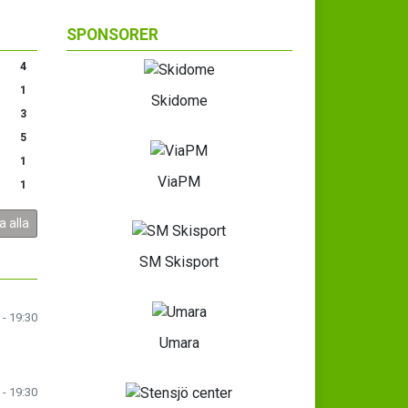
SPONSORER
4
1
Skidome
3
5
1
ViaPM
1
a alla
SM Skisport
 - 19:30
Umara
 - 19:30