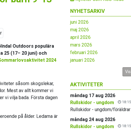
NYHETSARKIV
juni 2026
maj 2026
april 2026
mars 2026
Mölndal Outdoors populära
februari 2026
 25 (17– 20 juni) och
Sommarlovsaktivitet 2024
januari 2026
Vis
iviteter såsom skogslekar,
AKTIVITETER
idor. Mest av allt kommer vi
måndag 17 aug 2026
er vi vilja bada. Första dagen
Rullskidor - ungdom
18:15
Rullskidor - ungdom/föräldrar
eroende på ålder. Ledarna är
måndag 24 aug 2026
Rullskidor - ungdom
18:15