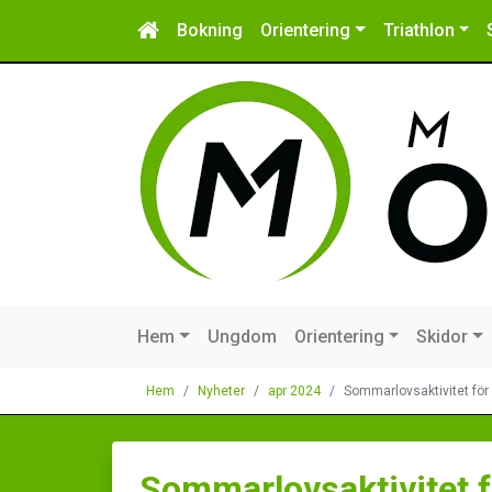
Bokning
Orientering
Triathlon
Hem
Ungdom
Orientering
Skidor
Hem
Nyheter
apr 2024
Sommarlovsaktivitet för 
Sommarlovsaktivitet f